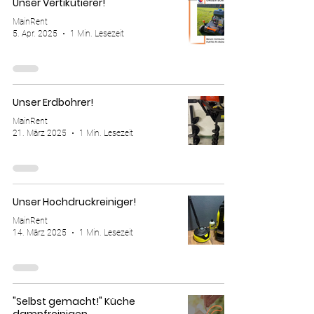
Unser Vertikutierer!
MainRent
5. Apr. 2025
1 Min. Lesezeit
Unser Erdbohrer!
MainRent
21. März 2025
1 Min. Lesezeit
Unser Hochdruckreiniger!
MainRent
14. März 2025
1 Min. Lesezeit
"Selbst gemacht!" Küche