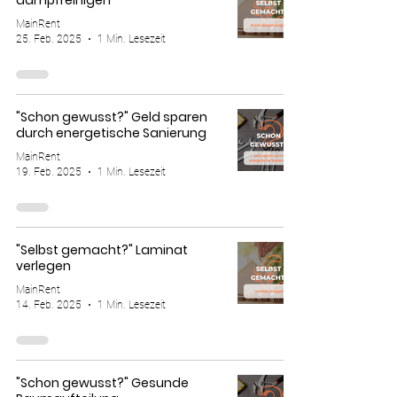
dampfreinigen
MainRent
25. Feb. 2025
1 Min. Lesezeit
"Schon gewusst?" Geld sparen
durch energetische Sanierung
MainRent
19. Feb. 2025
1 Min. Lesezeit
"Selbst gemacht?" Laminat
verlegen
MainRent
14. Feb. 2025
1 Min. Lesezeit
"Schon gewusst?" Gesunde