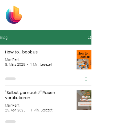
MainRent
Mieten und loslegen!
Blog
How to... book us
MainRent
8. März 2025
1 Min. Lesezeit
"Selbst gemacht!" Rasen
vertikutieren
MainRent
25. Apr. 2025
1 Min. Lesezeit