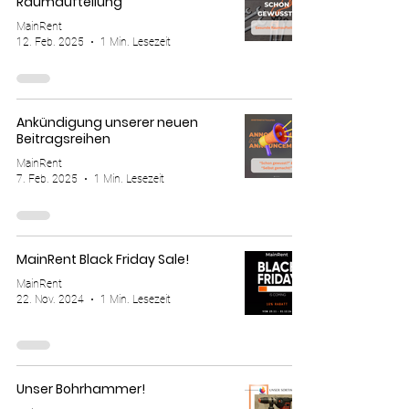
Raumaufteilung
MainRent
12. Feb. 2025
1 Min. Lesezeit
Ankündigung unserer neuen
Beitragsreihen
MainRent
7. Feb. 2025
1 Min. Lesezeit
MainRent Black Friday Sale!
MainRent
22. Nov. 2024
1 Min. Lesezeit
Unser Bohrhammer!