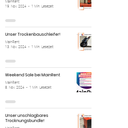
MainRent
19. Nov. 2024
1 Min. Lesezeit
Unser Trockenbauschleifer!
MainRent
13. Nov. 2024
1 Min. Lesezeit
Weekend Sale bei MainRent
MainRent
8. Nov. 2024
1 Min. Lesezeit
Unser unschlagbares
Trocknungsbundle!