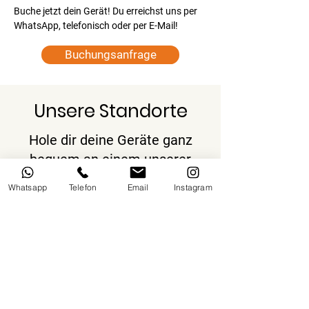
Buche jetzt dein Gerät! Du erreichst uns per 
WhatsApp, telefonisch oder per E-Mail!
Buchungsanfrage
Unsere Standorte
Hole dir deine Geräte ganz
bequem an einem unserer
beiden Standorte ab!
Whatsapp
Telefon
Email
Instagram
Du findest uns in 97456
Hambach und 97526 Sennfeld
MainRent