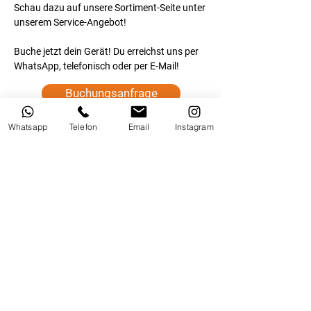
Schau dazu auf unsere Sortiment-Seite unter 
unserem Service-Angebot!
Buche jetzt dein Gerät! Du erreichst uns per 
WhatsApp, telefonisch oder per E-Mail!
Buchungsanfrage
Whatsapp
Telefon
Email
Instagram
Unsere Standorte
Hole dir deine Geräte ganz
bequem an einem unserer
beiden Standorte ab!
Du findest uns in 97456
Hambach und 97526 Sennfeld